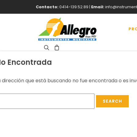
Contacto:
0414-139.52.89 |
Email:
info@instrumen
PR
o Encontrada
a dirección que está buscando no fue encontrada o es inv