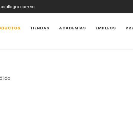
tosallegro.com.ve
ODUCTOS
TIENDAS
ACADEMIAS
EMPLEOS
PR
álida