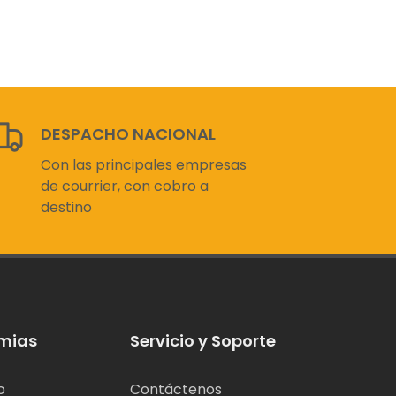
DESPACHO NACIONAL
Con las principales empresas
de courrier, con cobro a
destino
mias
Servicio y Soporte
o
Contáctenos