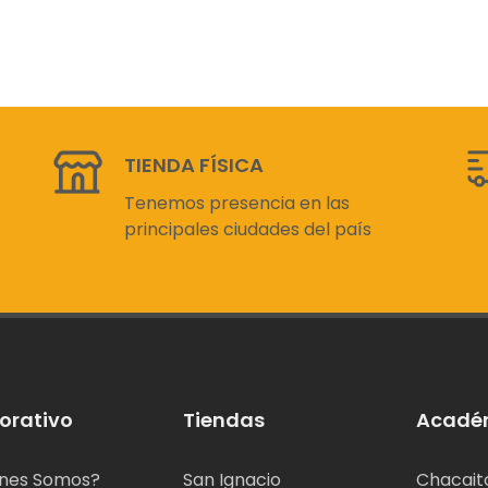
TIENDA FÍSICA
Tenemos presencia en las
principales ciudades del país
orativo
Tiendas
Acadé
nes Somos?
San Ignacio
Chacait