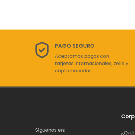
PAGO SEGURO
Aceptamos pagos con
tarjetas internacionales, zelle y
criptomonedas
Corp
Síguenos en:
¿Quié