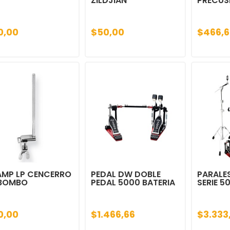
ZILDJIAN
PRECUS
0,00
$50,00
$466,6
AMP LP CENCERRO
PEDAL DW DOBLE
PARALE
 BOMBO
PEDAL 5000 BATERIA
SERIE 5
0,00
$1.466,66
$3.333