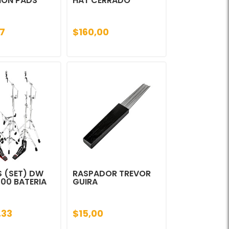
ION PADS
HAT CERRADO
7
$160,00
S (SET) DW
RASPADOR TREVOR
000 BATERIA
GUIRA
,33
$15,00