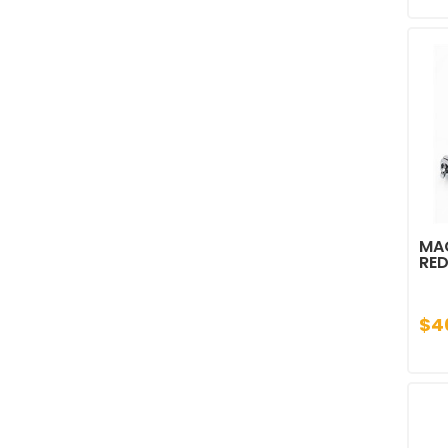
MA
RE
$4