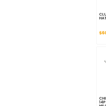
CLU
HA
$6
CHI
14P
HIL