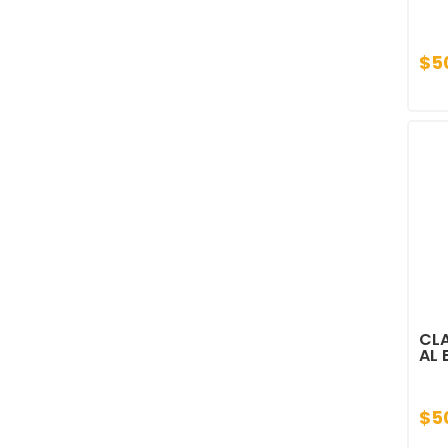
$5
CL
AL
$5