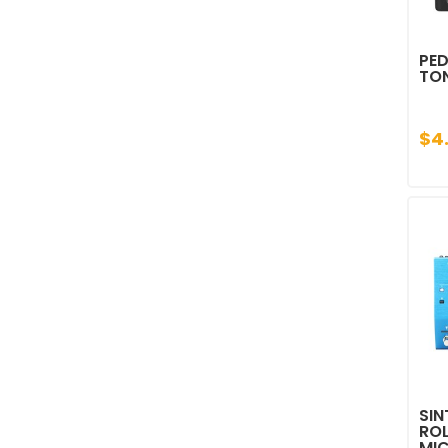
PED
TO
$4
SIN
RO
MI