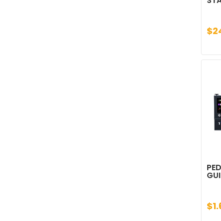
ST
$2
PED
GU
$1