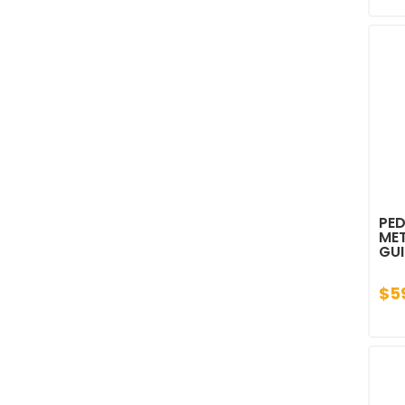
PED
ME
GU
$5