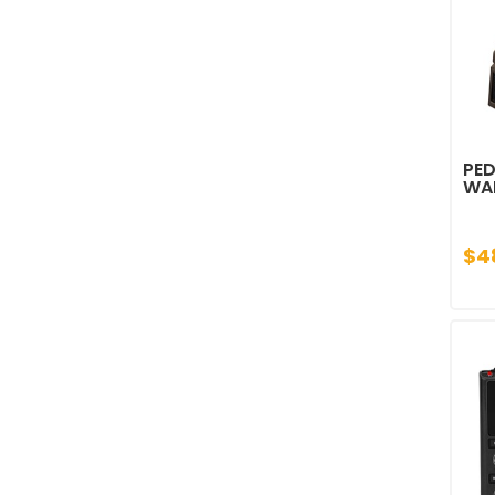
PE
WA
$4