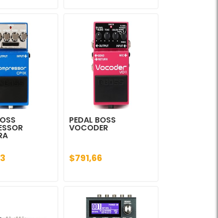
BOSS
PEDAL BOSS
ESSOR
VOCODER
RA
3
$791,66