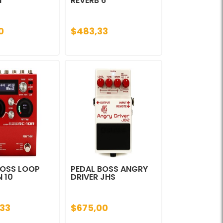
N
REVERB 6
0
$483,33
BOSS LOOP
PEDAL BOSS ANGRY
 10
DRIVER JHS
,33
$675,00