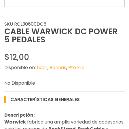
SKU RCL30600DC5
CABLE WARWICK DC POWER
5 PEDALES
$12,00
Disponible en:
Lider
,
Barinas
,
Pto Fijo
No Disponible
CARACTERÍSTICAS GENERALES
Descripción:
Warwick
fabrica una amplia variedad de accesorios
bajo las marcas de
RockStand
,
RockCable
y