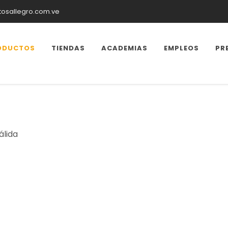
tosallegro.com.ve
ODUCTOS
TIENDAS
ACADEMIAS
EMPLEOS
PR
álida