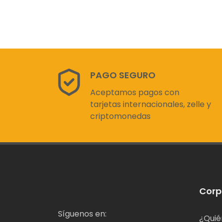
PAGO SEGURO
Aceptamos pagos con
tarjetas internacionales, zelle y
criptomonedas
Corp
Síguenos en:
¿Quié