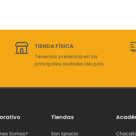
TIENDA FÍSICA
Tenemos presencia en las
principales ciudades del país
orativo
Tiendas
Acadé
nes Somos?
San Ignacio
Chacait