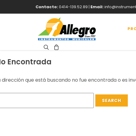
Contacto:
0414-139.52.89 |
Email:
info@instrumen
PR
o Encontrada
a dirección que está buscando no fue encontrada o es inv