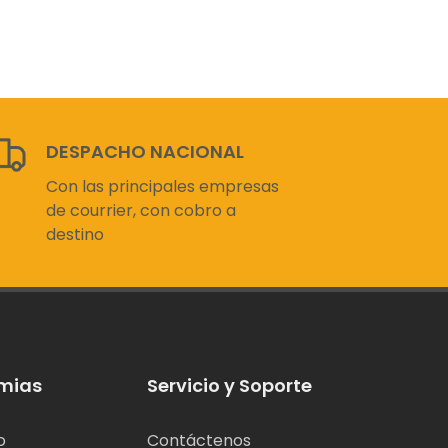
DESPACHO NACIONAL
Con las principales empresas
de courrier, con cobro a
destino
mias
Servicio y Soporte
o
Contáctenos