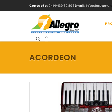
Contacto:
0414-139.52.89 |
Email:
info@instrumen
PR
ACORDEON