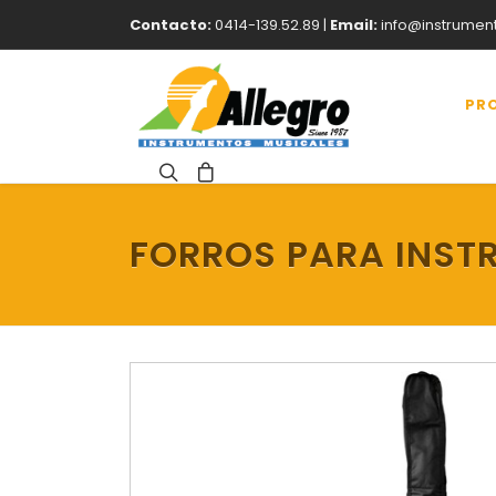
Contacto:
0414-139.52.89 |
Email:
info@instrumen
PR
FORROS PARA INST