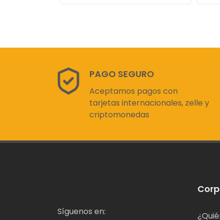
PAGO SEGURO
Aceptamos pagos con
tarjetas internacionales, zelle y
criptomonedas
Corp
Síguenos en:
¿Quié