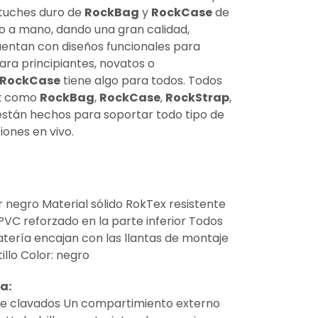
estuches duro de
RockBag
y
RockCase
de
ho a mano, dando una gran calidad,
entan con diseños funcionales para
para principiantes, novatos o
RockCase
tiene algo para todos. Todos
k
como
RockBag
,
RockCase
,
RockStrap
,
 están hechos para soportar todo tipo de
iones en vivo.
or negro Material sólido RokTex resistente
PVC reforzado en la parte inferior Todos
atería encajan con las llantas de montaje
illo Color: negro
a:
e clavados Un compartimiento externo