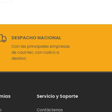
DESPACHO NACIONAL
Con las principales empresas
de courrier, con cobro a
destino
mias
Servicio y Soporte
o
Contáctenos