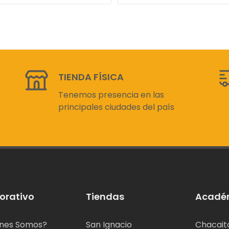
TIENDA FÍSICA
Tenemos presencia en las
principales ciudades del país
orativo
Tiendas
Acadé
nes Somos?
San Ignacio
Chacait