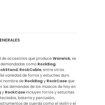
ENERALES
d de accesorios que produce
Warwick
, se
ás demandadas como
RockBag
,
ockStand
,
RockCable
, entre otros.
ia variedad de forros y estuches duro
 el nombre de
RockBag
y
RockCase
que
er las demandas de los músicos de hoy en
g
y
RockCase
incluyen forros y estuches
 teclados, batería y percusión,
nstrumentos de cuerda como el violín y el