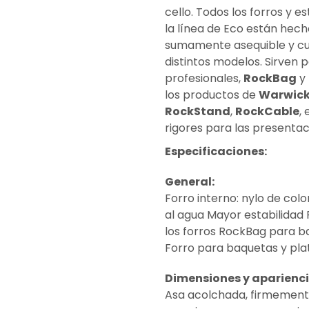
cello. Todos los forros y 
la línea de Eco están hec
sumamente asequible y cu
distintos modelos. Sirven 
profesionales,
RockBag
y
los productos de
Warwic
RockStand
,
RockCable
,
rigores para las presentac
Especificaciones:
General:
Forro interno: nylo de col
al agua Mayor estabilidad 
los forros RockBag para b
Forro para baquetas y plat
Dimensiones y aparienci
Asa acolchada, firmement