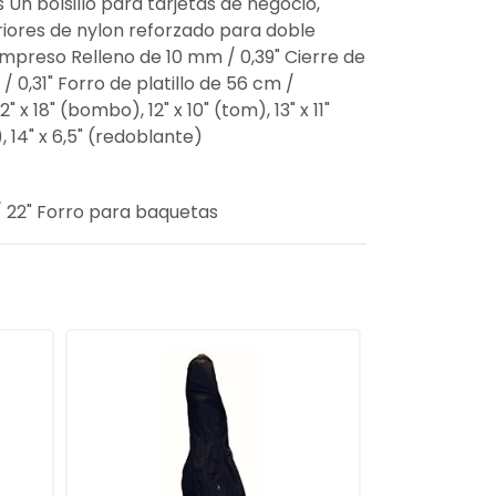
 Un bolsillo para tarjetas de negocio,
iores de nylon reforzado para doble
impreso Relleno de 10 mm / 0,39" Cierre de
0,31" Forro de platillo de 56 cm /
 x 18" (bombo), 12" x 10" (tom), 13" x 11"
, 14" x 6,5" (redoblante)
 / 22" Forro para baquetas