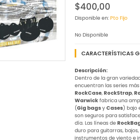
$400,00
Disponible en:
Pto Fijo
No Disponible
CARACTERÍSTICAS G
Descripción:
Dentro de la gran varieda
encuentran las series m
RockCase
,
RockStrap
,
R
Warwick
fabrica una ampl
(
Gig bags
y
Cases
) bajo
son seguros para satisfac
día. Las líneas de
RockBa
duro para guitarras, bajos,
instrumentos de viento e i