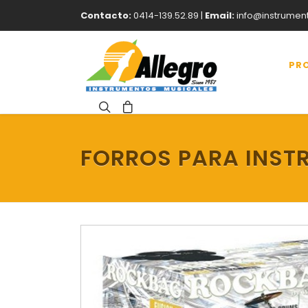
Contacto:
0414-139.52.89 |
Email:
info@instrumen
PR
FORROS PARA INST