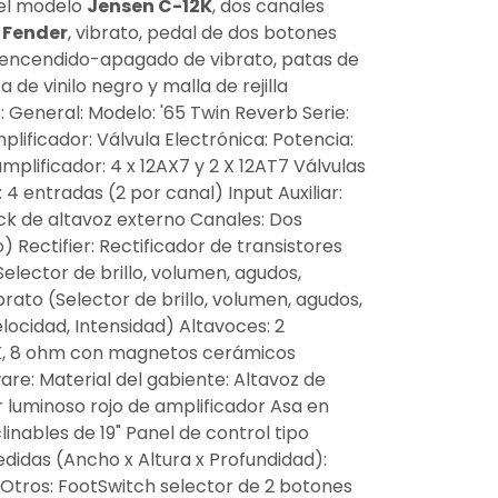
el modelo
Jensen C-12K
, dos canales
 Fender
, vibrato, pedal de dos botones
 encendido-apagado de vibrato, patas de
a de vinilo negro y malla de rejilla
: General: Modelo: '65 Twin Reverb Serie:
plificador: Válvula Electrónica: Potencia:
mplificador: 4 x 12AX7 y 2 X 12AT7 Válvulas
: 4 entradas (2 por canal) Input Auxiliar:
ck de altavoz externo Canales: Dos
 Rectifier: Rectificador de transistores
elector de brillo, volumen, agudos,
brato (Selector de brillo, volumen, agudos,
elocidad, Intensidad) Altavoces: 2
2K, 8 ohm con magnetos cerámicos
e: Material del gabiente: Altavoz de
 luminoso rojo de amplificador Asa en
nables de 19" Panel de control tipo
didas (Ancho x Altura x Profundidad):
 Otros: FootSwitch selector de 2 botones