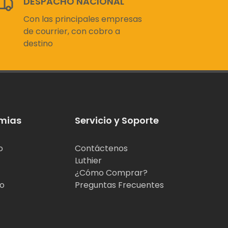
DESPACHO NACIONAL
Con las principales empresas
de courrier, con cobro a
destino
mias
Servicio y Soporte
o
Contáctenos
Luthier
¿Cómo Comprar?
jo
Preguntas Frecuentes