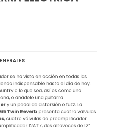
ENERALES
ador se ha visto en acción en todas las
siendo indispensable hasta el día de hoy.
country o lo que sea, así es como una
uena, o añádele una guitarra
ter
y un pedal de distorsión o fuzz. La
’65 Twin Reverb
presenta cuatro válvulas
es
, cuatro válvulas de preamplificador
amplificador 12AT7, dos altavoces de 12”