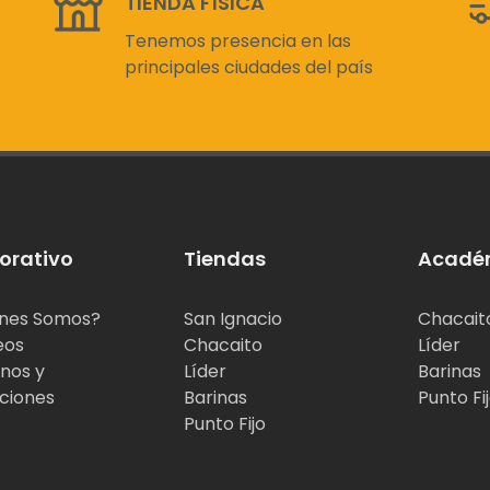
TIENDA FÍSICA
Tenemos presencia en las
principales ciudades del país
orativo
Tiendas
Acadé
nes Somos?
San Ignacio
Chacait
eos
Chacaito
Líder
nos y
Líder
Barinas
ciones
Barinas
Punto Fi
Punto Fijo