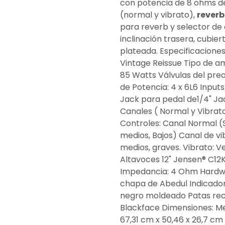
con potencia de 8 ohms d
(normal y vibrato),
reverb
para reverb y selector de
inclinación trasera, cubiert
plateada. Especificaciones
Vintage Reissue Tipo de am
85 Watts Válvulas del prea
de Potencia: 4 x 6L6 Inputs
Jack para pedal de1/4" Ja
Canales ( Normal y Vibrato)
Controles: Canal Normal (S
medios, Bajos) Canal de vi
medios, graves. Vibrato: V
Altavoces 12" Jensen® C1
Impedancia: 4 Ohm Hardwar
chapa de Abedul Indicador
negro moldeado Patas recli
Blackface Dimensiones: Me
67,31 cm x 50,46 x 26,7 cm