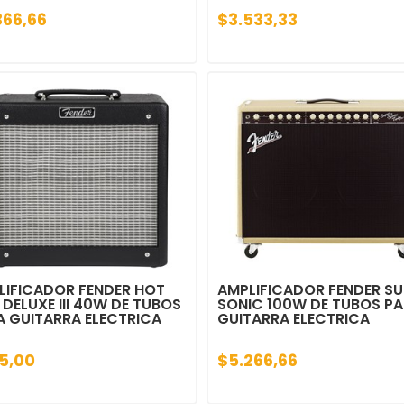
366,66
$3.533,33
LIFICADOR FENDER HOT
AMPLIFICADOR FENDER SU
DELUXE III 40W DE TUBOS
SONIC 100W DE TUBOS P
A GUITARRA ELECTRICA
GUITARRA ELECTRICA
5,00
$5.266,66