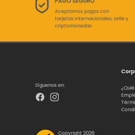
PAGO SEGURO
Aceptamos pagos con
tarjetas internacionales, zelle y
criptomonedas
Corp
Síguenos en:
¿Quié
Empl
Térmi
Condi
Copyright 2026