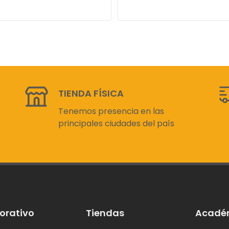
TIENDA FÍSICA
Tenemos presencia en las
principales ciudades del país
orativo
Tiendas
Acadé