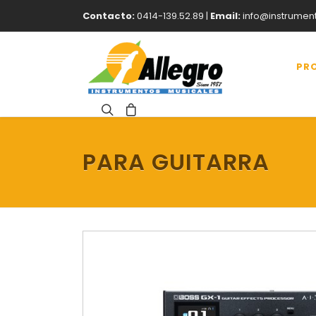
Contacto:
0414-139.52.89 |
Email:
info@instrumen
PR
PARA GUITARRA