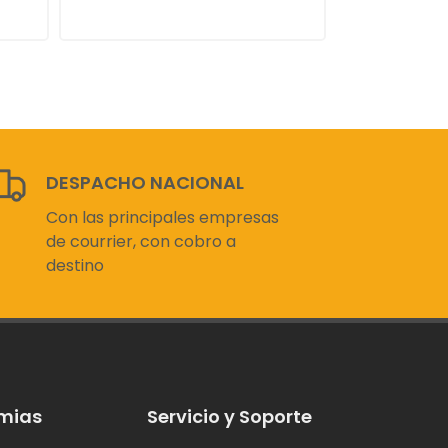
DESPACHO NACIONAL
Con las principales empresas
de courrier, con cobro a
destino
mias
Servicio y Soporte