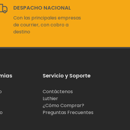
DESPACHO NACIONAL
Con las principales empresas
de courrier, con cobro a
destino
mias
Servicio y Soporte
o
Contáctenos
Luthier
¿Cómo Comprar?
jo
Preguntas Frecuentes