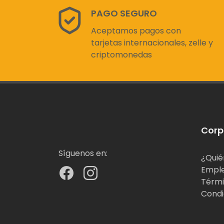
PAGO SEGURO
Aceptamos pagos con
tarjetas internacionales, zelle y
criptomonedas
Corp
Síguenos en:
¿Quié
Empl
Térmi
Condi