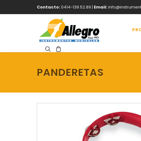
Contacto:
0414-139.52.89 |
Email:
info@instrumen
PR
PANDERETAS