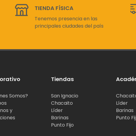
TIENDA FÍSICA
Tenemos presencia en las
principales ciudades del país
orativo
Tiendas
Acadé
nes Somos?
San Ignacio
Chacait
eos
Chacaito
Líder
nos y
Líder
Barinas
ciones
Barinas
Punto Fi
Punto Fijo