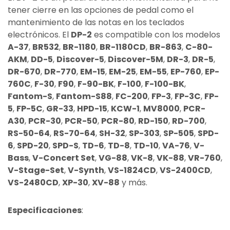
tener cierre en las opciones de pedal como el
mantenimiento de las notas en los teclados
electrónicos. El
DP-2
es compatible con los modelos
A-37
,
BR532
,
BR-1180
,
BR-1180CD
,
BR-863
,
C-80-
AKM
,
DD-5
,
Discover-5
,
Discover-5M
,
DR-3
,
DR-5
,
DR-670
,
DR-770
,
EM-15
,
EM-25
,
EM-55
,
EP-760
,
EP-
760C
,
F-30
,
F90
,
F-90-BK
,
F-100
,
F-100-BK
,
Fantom-S
,
Fantom-S88
,
FC-200
,
FP-3
,
FP-3C
,
FP-
5
,
FP-5C
,
GR-33
,
HPD-15
,
KCW-1
,
MV8000
,
PCR-
A30
,
PCR-30
,
PCR-50
,
PCR-80
,
RD-150
,
RD-700
,
RS-50-64
,
RS-70-64
,
SH-32
,
SP-303
,
SP-505
,
SPD-
6
,
SPD-20
,
SPD-S
,
TD-6
,
TD-8
,
TD-10
,
VA-76
,
V-
Bass
,
V-Concert Set
,
VG-88
,
VK-8
,
VK-88
,
VR-760
,
V-Stage-Set
,
V-Synth
,
VS-1824CD
,
VS-2400CD
,
VS-2480CD
,
XP-30
,
XV-88
y más.
Especificaciones
: