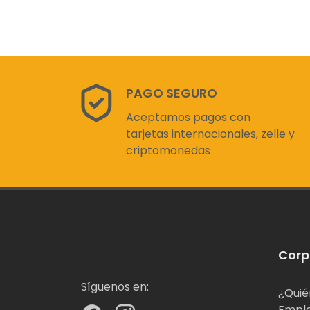
PAGO SEGURO
Aceptamos pagos con
tarjetas internacionales, zelle y
criptomonedas
Corp
Síguenos en:
¿Quié
Empl