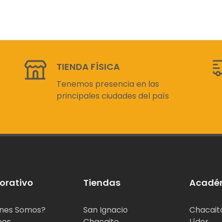
TIENDA FÍSICA
Tenemos presencia en las
principales ciudades del país
orativo
Tiendas
Acadé
nes Somos?
San Ignacio
Chacait
eos
Chacaito
Líder