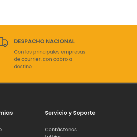
DESPACHO NACIONAL
Con las principales empresas
de courrier, con cobro a
destino
mias
Servicio y Soporte
o
Contáctenos
Luthier