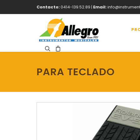
Contacto:
0414-139.52.89 |
Email:
info@instrumen
PR
PARA TECLADO