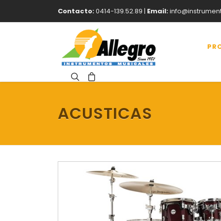
Contacto:
0414-139.52.89 |
Email:
info@instrumen
PR
ACUSTICAS