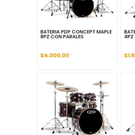
BATERIA PDP CONCEPT MAPLE
BAT
8PZ CON PARALES
4PZ 
$4.000,00
$1.