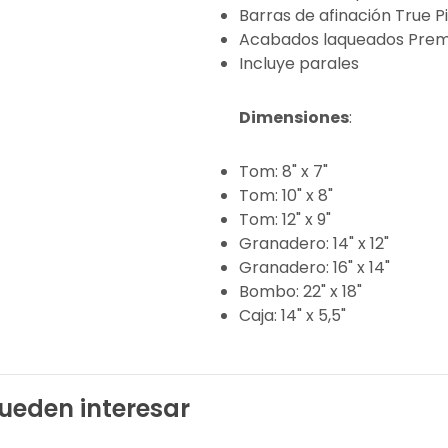
Barras de afinación True P
Acabados laqueados Pre
Incluye parales
Dimensiones
:
Tom: 8" x 7"
Tom: 10" x 8"
Tom: 12" x 9"
Granadero: 14" x 12"
Granadero: 16" x 14"
Bombo: 22" x 18"
Caja: 14" x 5,5"
ueden interesar