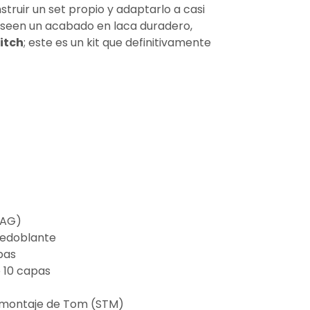
truir un set propio y adaptarlo a casi
Poseen un acabado en laca duradero,
itch
; este es un kit que definitivamente
MAG)
redoblante
pas
 10 capas
 montaje de Tom (STM)