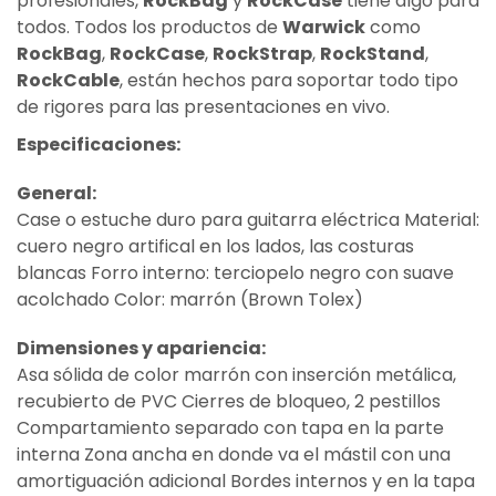
profesionales,
RockBag
y
RockCase
tiene algo para
todos. Todos los productos de
Warwick
como
RockBag
,
RockCase
,
RockStrap
,
RockStand
,
RockCable
, están hechos para soportar todo tipo
de rigores para las presentaciones en vivo.
Especificaciones:
General:
Case o estuche duro para guitarra eléctrica Material:
cuero negro artifical en los lados, las costuras
blancas Forro interno: terciopelo negro con suave
acolchado Color: marrón (Brown Tolex)
Dimensiones y apariencia:
Asa sólida de color marrón con inserción metálica,
recubierto de PVC Cierres de bloqueo, 2 pestillos
Compartamiento separado con tapa en la parte
interna Zona ancha en donde va el mástil con una
amortiguación adicional Bordes internos y en la tapa