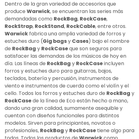
Dentro de la gran variedad de accesorios que
produce
Warwick
, se encuentran las series más
demandadas como
RockBag
,
RockCase
,
RockStrap
,
RockStand
,
RockCable
, entre otros.
Warwick
fabrica una amplia variedad de forros y
estuches duro (
Gig bags
y
Cases
) bajo el nombre
de
RockBag
y
RockCase
que son seguros para
satisfacer las demandas de los músicos de hoy en
día. Las líneas de
RockBag
y
RockCase
incluyen
forros y estuches duro para guitarras, bajos,
teclados, batería y percusión, instrumentos de
viento e instrumentos de cuerda como el violín y el
cello. Todos los forros y estuches duro de
RockBag
y
RockCase
de la línea de Eco están hecho a mano,
dando una gran calidad, sumamente asequible y
cuentan con diseños funcionales para distintos
modelos. Sirven para principiantes, novatos o
profesionales,
RockBag
y
RockCase
tiene algo para
todos. Todos los productos de
Warwick
como