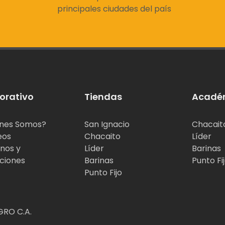
principales ciudades del país
orativo
Tiendas
Acadé
nes Somos?
San Ignacio
Chacait
eos
Chacaito
Líder
nos y
Líder
Barinas
ciones
Barinas
Punto Fi
Punto Fijo
RO C.A.