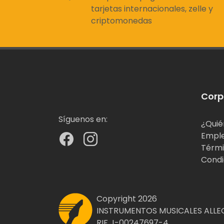
tarjetas internacionales, zelle y
criptomonedas
Corp
Síguenos en:
¿Quié
Empl
Térmi
Condi
Copyright 2026
INSTRUMENTOS MUSICALES ALLEG
RIF J-00247697-4