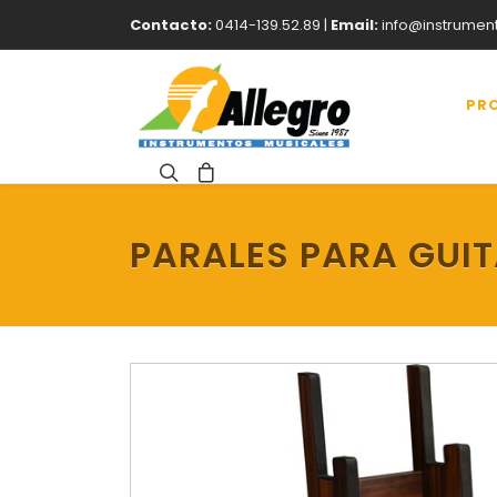
Contacto:
0414-139.52.89 |
Email:
info@instrumen
PR
PARALES PARA GUI