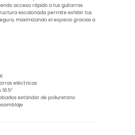
ciendo acceso rápido a tus guitarras
structura escalonada permite exhibir tus
gura, maximizando el espacio gracias a
l
arras eléctricas
 16.5”
abados estándar de poliuretano
ensamblaje