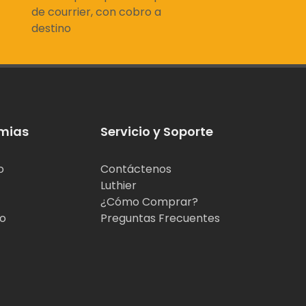
de courrier, con cobro a
destino
mias
Servicio y Soporte
o
Contáctenos
Luthier
¿Cómo Comprar?
jo
Preguntas Frecuentes