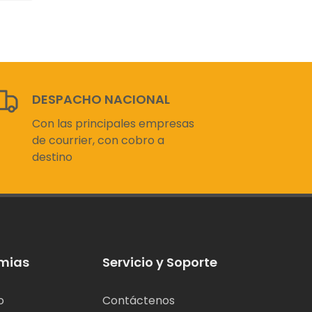
DESPACHO NACIONAL
Con las principales empresas
de courrier, con cobro a
destino
mias
Servicio y Soporte
o
Contáctenos