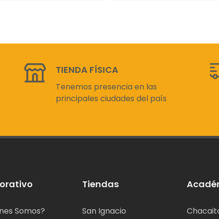
TIENDA FÍSICA
Tenemos presencia en las
principales ciudades del país
orativo
Tiendas
Acadé
nes Somos?
San Ignacio
Chacait