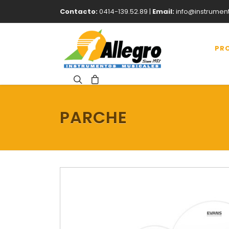
Contacto:
0414-139.52.89 |
Email:
info@instrumen
PR
PARCHE