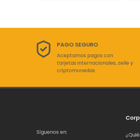
PAGO SEGURO
Aceptamos pagos con
tarjetas internacionales, zelle y
criptomonedas
Corp
Síguenos en:
¿Quié