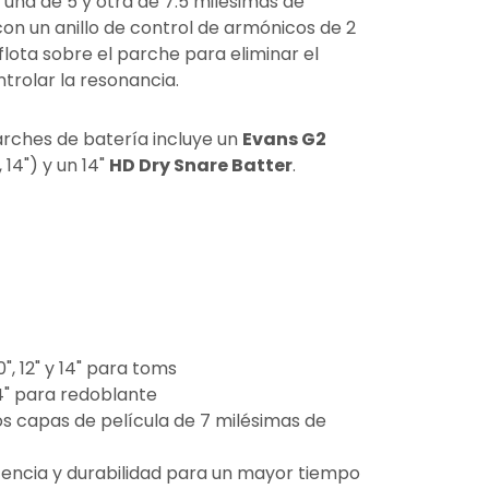
 una de 5 y otra de 7.5 milésimas de
on un anillo de control de armónicos de 2
lota sobre el parche para eliminar el
trolar la resonancia.
rches de batería incluye un
Evans G2
", 14") y un 14"
HD Dry Snare Batter
.
", 12" y 14" para toms
4" para redoblante
s capas de película de 7 milésimas de
encia y durabilidad para un mayor tiempo