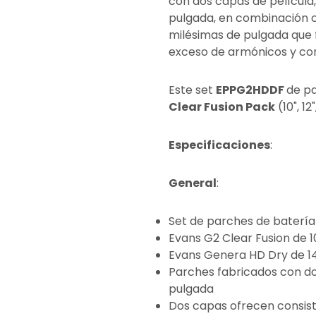
con dos capas de película,
pulgada, en combinación c
milésimas de pulgada que f
exceso de armónicos y con
Este set
EPPG2HDDF
de pa
Clear Fusion Pack
(10", 12
Especificaciones
:
General
:
Set de parches de batería
Evans G2 Clear Fusion de 10
Evans Genera HD Dry de 1
Parches fabricados con do
pulgada
Dos capas ofrecen consist