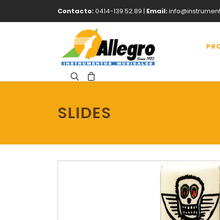
Contacto:
0414-139.52.89 |
Email:
info@instrumen
PR
SLIDES