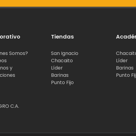
orativo
Tiendas
Acadé
nes Somos?
San Ignacio
Chacait
eos
Chacaito
Líder
nos y
Líder
Barinas
ciones
Barinas
Punto Fi
Punto Fijo
RO C.A.