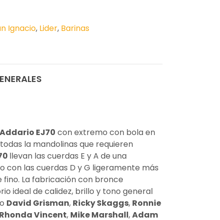
n Ignacio
,
Lider
,
Barinas
ENERALES
'Addario EJ70
con extremo con bola en
a todas la mandolinas que requieren
70
llevan las cuerdas E y A de una
o con las cuerdas D y G ligeramente más
e fino. La fabricación con bronce
io ideal de calidez, brillo y tono general
mo
David Grisman
,
Ricky Skaggs
,
Ronnie
Rhonda Vincent
,
Mike Marshall
,
Adam