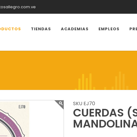
tosallegro.com.ve
ODUCTOS
TIENDAS
ACADEMIAS
EMPLEOS
PR
SKU EJ70
CUERDAS (S
MANDOLIN