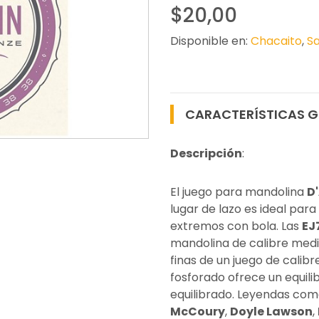
$20,00
Disponible en:
Chacaito
,
Sa
CARACTERÍSTICAS G
Descripción
:
El juego para mandolina
D
lugar de lazo es ideal par
extremos con bola. Las
EJ
mandolina de calibre medi
finas de un juego de calibr
fosforado ofrece un equilibr
equilibrado. Leyendas co
McCoury
,
Doyle Lawson
,