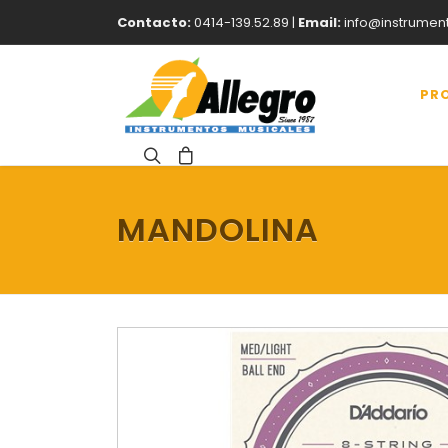
Contacto:
0414-139.52.89 |
Email:
info@instrumen
PR
MANDOLINA