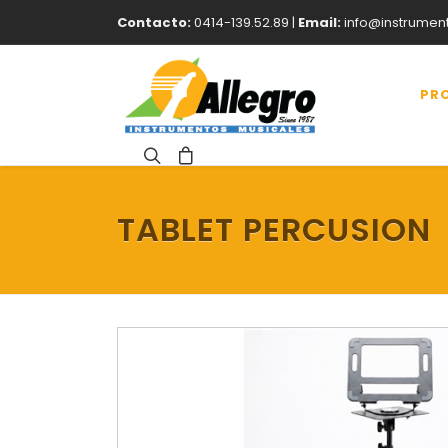
Contacto:
0414-139.52.89 |
Email:
info@instrumen
PR
TABLET PERCUSION