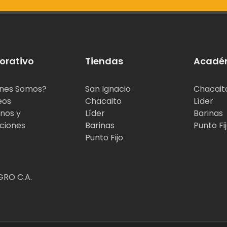
orativo
Tiendas
Acadé
nes Somos?
San Ignacio
Chacait
eos
Chacaito
Líder
nos y
Líder
Barinas
ciones
Barinas
Punto Fi
Punto Fijo
RO C.A.