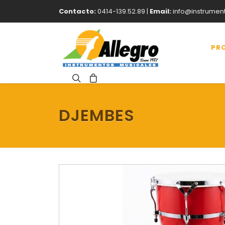
Contacto:
0414-139.52.89 |
Email:
info@instrumen
PR
DJEMBES