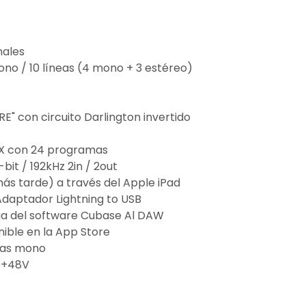
nales
ono / 10 líneas (4 mono + 3 estéreo)
E" con circuito Darlington invertido
SPX con 24 programas
bit / 192kHz 2in / 2out
más tarde) a través del Apple iPad
daptador Lightning to USB
ga del software Cubase Al DAW
nible en la App Store
das mono
 +48V