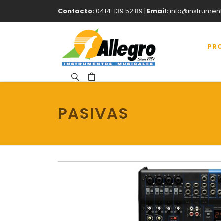
Contacto:
0414-139.52.89 |
Email:
info@instrumen
PR
PASIVAS