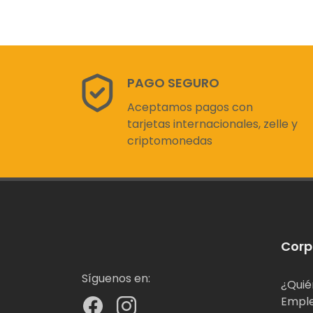
PAGO SEGURO
Aceptamos pagos con
tarjetas internacionales, zelle y
criptomonedas
Corp
Síguenos en:
¿Quié
Empl