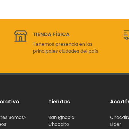
TIENDA FÍSICA
Tenemos presencia en las
principales ciudades del país
orativo
Tiendas
Acadé
nes Somos?
San Ignacio
Chacait
eos
Chacaito
Líder