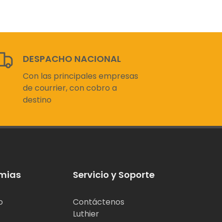
DESPACHO NACIONAL
Con las principales empresas
de courrier, con cobro a
destino
mias
Servicio y Soporte
o
Contáctenos
Luthier