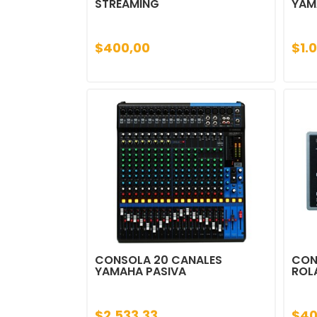
STREAMING
YAM
$400,00
$1.
CONSOLA 20 CANALES
CON
YAMAHA PASIVA
ROL
$2.533,33
$40