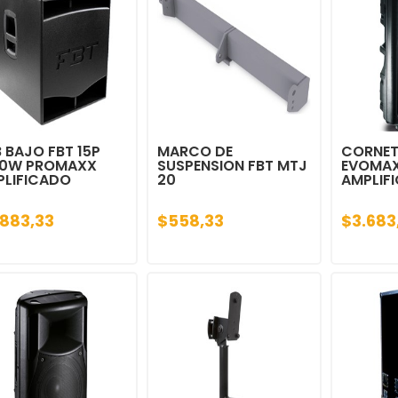
 BAJO FBT 15P
MARCO DE
CORNET
00W PROMAXX
SUSPENSION FBT MTJ
EVOMAX
PLIFICADO
20
AMPLIF
.883,33
$558,33
$3.683