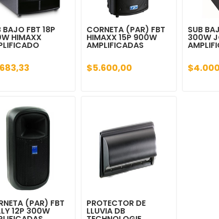
 BAJO FBT 18P
CORNETA (PAR) FBT
SUB BAJ
0W HIMAXX
HIMAXX 15P 900W
300W J
PLIFICADO
AMPLIFICADAS
AMPLIF
.683,33
$5.600,00
$4.000
NETA (PAR) FBT
PROTECTOR DE
LY 12P 300W
LLUVIA DB
PLIFICADAS
TECHNOLOGIE