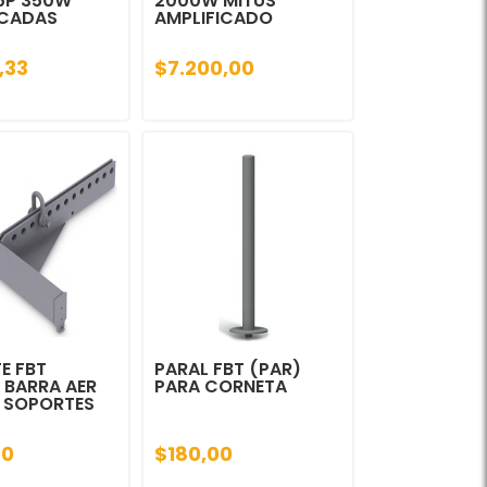
15P 350W
2000W MITUS
ICADAS
AMPLIFICADO
,33
$7.200,00
E FBT
PARAL FBT (PAR)
 BARRA AER
PARA CORNETA
Y SOPORTES
00
$180,00