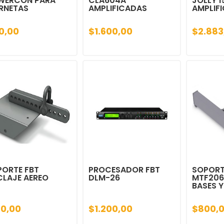
WERCON PARA
CLA604A
JOLLY 
RNETAS
AMPLIFICADAS
AMPLIF
0,00
$1.600,00
$2.883
PORTE FBT
PROCESADOR FBT
SOPORT
CLAJE AEREO
DLM-26
MTF206
BASES 
60,00
$1.200,00
$800,