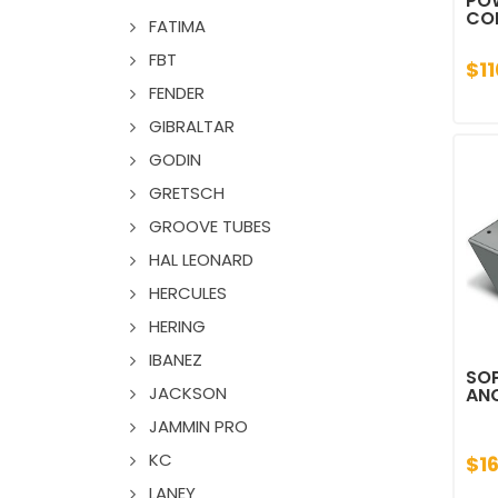
PO
CO
FATIMA
FBT
$11
FENDER
GIBRALTAR
GODIN
GRETSCH
GROOVE TUBES
HAL LEONARD
HERCULES
HERING
IBANEZ
SO
JACKSON
AN
JAMMIN PRO
KC
$1
LANEY