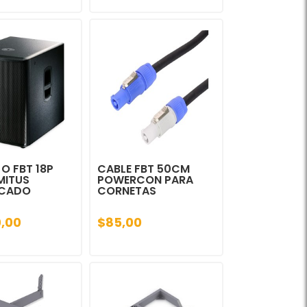
O FBT 18P
CABLE FBT 50CM
MITUS
POWERCON PARA
ICADO
CORNETAS
,00
$85,00