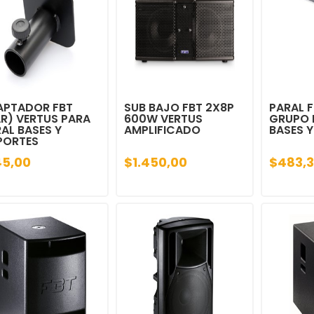
APTADOR FBT
SUB BAJO FBT 2X8P
PARAL 
R) VERTUS PARA
600W VERTUS
GRUPO 
AL BASES Y
AMPLIFICADO
BASES 
PORTES
45,00
$1.450,00
$483,3