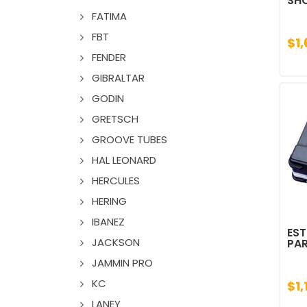
SHO
FATIMA
FBT
$1
FENDER
GIBRALTAR
GODIN
GRETSCH
GROOVE TUBES
HAL LEONARD
HERCULES
HERING
IBANEZ
EST
JACKSON
PA
JAMMIN PRO
KC
$1,
LANEY