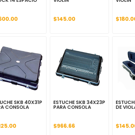
CK 14 ESPACIO
VIOLIN
VIOLIN
,600.00
$145.00
$180.0
UCHE SKB 40X31P
ESTUCHE SKB 34X23P
ESTUCHE
RA CONSOLA
PARA CONSOLA
DE VIOL
125.00
$966.66
$145.0