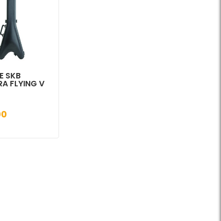
E SKB
A FLYING V
00