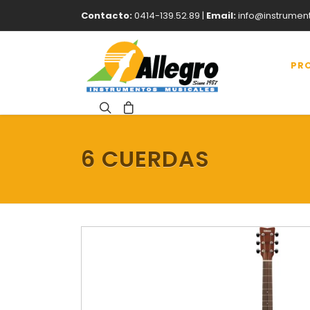
Contacto:
0414-139.52.89 |
Email:
info@instrumen
PR
6 CUERDAS