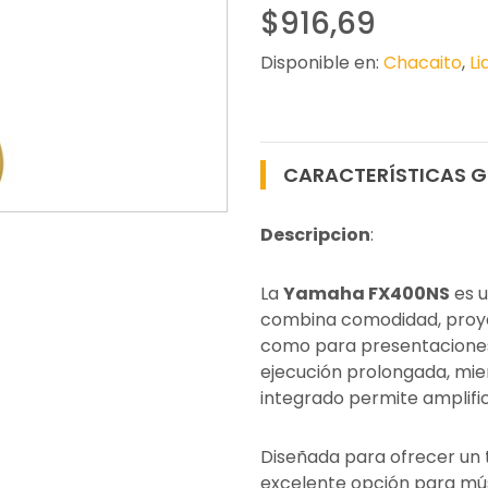
$916,69
Disponible en:
Chacaito
,
Li
CARACTERÍSTICAS G
Descripcion
:
La
Yamaha FX400NS
es u
combina comodidad, proyec
como para presentaciones 
ejecución prolongada, mie
integrado permite amplific
Diseñada para ofrecer un t
excelente opción para músi