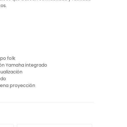
os.
po folk
ión Yamaha integrado
ualización
odo
uena proyección