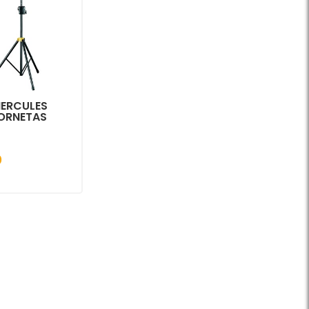
HERCULES
ORNETAS
0