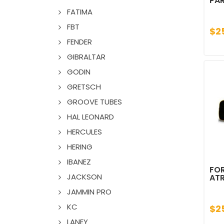
PAR
FATIMA
FBT
$2
FENDER
GIBRALTAR
GODIN
GRETSCH
GROOVE TUBES
HAL LEONARD
HERCULES
HERING
IBANEZ
FO
JACKSON
ATR
JAMMIN PRO
KC
$2
LANEY