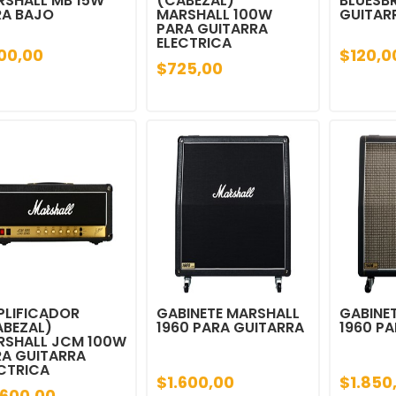
RSHALL MB 15W
(CABEZAL)
BLUESBR
RA BAJO
MARSHALL 100W
GUITAR
PARA GUITARRA
ELECTRICA
00,00
$120,0
$725,00
PLIFICADOR
GABINETE MARSHALL
GABINE
ABEZAL)
1960 PARA GUITARRA
1960 P
RSHALL JCM 100W
RA GUITARRA
CTRICA
$1.600,00
$1.850
.600,00