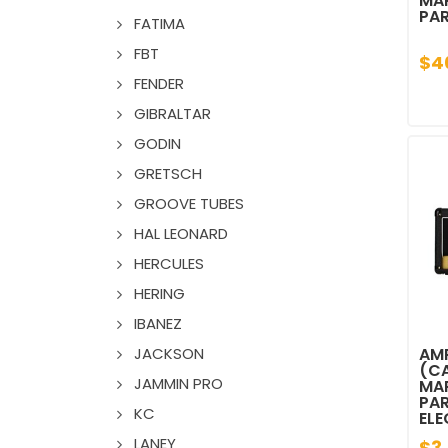
MA
PA
FATIMA
FBT
$4
FENDER
GIBRALTAR
GODIN
GRETSCH
GROOVE TUBES
HAL LEONARD
HERCULES
HERING
IBANEZ
JACKSON
AM
(C
JAMMIN PRO
MA
PA
KC
ELE
LANEY
$3