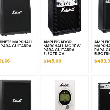
INETE MARSHALL
AMPLFICADOR
AMPLFI
 PARA GUITARRA
MARSHALL MG 10W
MARSHA
PARA GUITARRA
PARA G
ELECTRICA
ELECTR
91,66
$145,00
$483,3