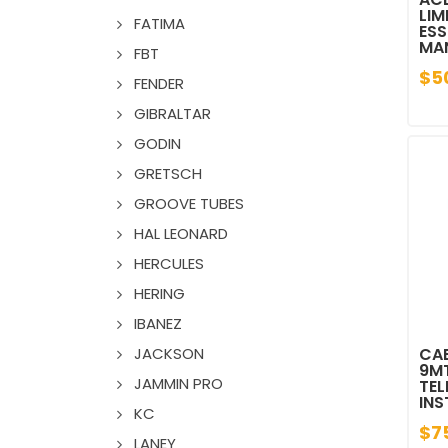
LIM
FATIMA
ESS
MA
FBT
$5
FENDER
GIBRALTAR
GODIN
GRETSCH
GROOVE TUBES
HAL LEONARD
HERCULES
HERING
IBANEZ
JACKSON
CAB
9MT
JAMMIN PRO
TE
IN
KC
$7
LANEY