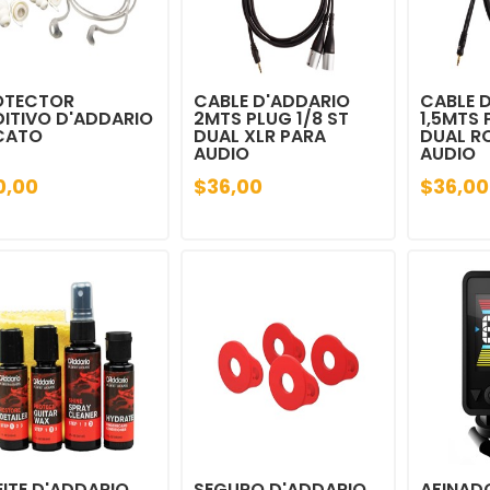
OTECTOR
CABLE D'ADDARIO
CABLE 
ITIVO D'ADDARIO
2MTS PLUG 1/8 ST
1,5MTS 
CATO
DUAL XLR PARA
DUAL R
AUDIO
AUDIO
0,00
$36,00
$36,00
ITE D'ADDARIO
SEGURO D'ADDARIO
AFINAD