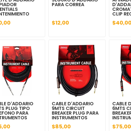
PIADOR
PARA CORREA
D'ADDAR
ENTIALS
CROMAT
NTENIMIENTO
CLIP R
0,00
$12,00
$40,0
LE D'ADDARIO
CABLE D'ADDARIO
CABLE 
S PLUG TIPO
9MTS CIRCUIT
6MTS C
LEFONO PARA
BREAKER PLUG PARA
BREAKE
STRUMENTOS
INSTRUMENTOS
INSTRU
5,00
$85,00
$75,00