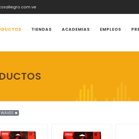
tosallegro.com.ve
ODUCTOS
TIENDAS
ACADEMIAS
EMPLEOS
PR
ODUCTOS
T WAVES